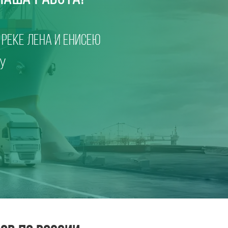
 реке Лена и Енисею
ку